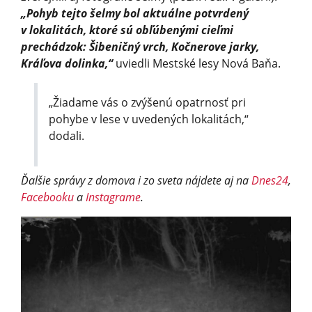
„Pohyb tejto šelmy bol aktuálne potvrdený
v lokalitách, ktoré sú obľúbenými cieľmi
prechádzok: Šibeničný vrch, Kočnerove jarky,
Kráľova dolinka,“
uviedli Mestské lesy Nová Baňa.
„Žiadame vás o zvýšenú opatrnosť pri
pohybe v lese v uvedených lokalitách,“
dodali.
Ďalšie správy z domova i zo sveta nájdete aj na
Dnes24
,
Facebooku
a
Instagrame
.