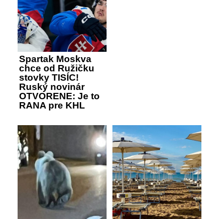
Spartak Moskva
chce od Ružičku
stovky TISÍC!
Ruský novinár
OTVORENE: Je to
RANA pre KHL