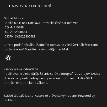
NASTAVENIA UPOZORNENÍ
Global 24, s.r.o.
Borská 6 841 04 Bratislava - mestská časť Karlova Ves
IČO: 44710798
DIČ: 2022800483
IČ DPH: SK2022800483
Chcete podať oficiálnu žiadosť o opravu so všetkými náležitosťami
podľa zákona? Napíšte na
ziadosti@dnes24.sk
Všetky práva vyhradené.
Publikovanie alebo ďalšie šírenie správ a fotografií zo zdrojov TASR a
SITA sú bez predchádzajúceho písomného súhlasu TASR a SITA
porušením autorského zákona.
©2026 Global24, s.r.o. Autorské práva sú vyhradené. Powered by
BRAIN:IT