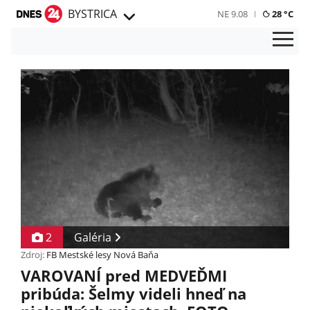
BYSTRICA
NE 9.08
28 °C
2
Galéria
Zdroj:
FB Mestské lesy Nová Baňa
VAROVANÍ pred MEDVEĎMI
pribúda: Šelmy videli hneď na