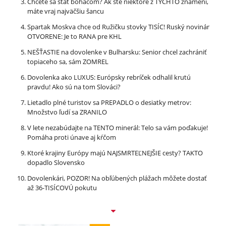
Chcete sa stať boháčom? Ak ste niektoré z TÝCHTO znamení,
máte vraj najväčšiu šancu
Spartak Moskva chce od Ružičku stovky TISÍC! Ruský novinár
OTVORENE: Je to RANA pre KHL
NEŠŤASTIE na dovolenke v Bulharsku: Senior chcel zachrániť
topiaceho sa, sám ZOMREL
Dovolenka ako LUXUS: Európsky rebríček odhalil krutú
pravdu! Ako sú na tom Slováci?
Lietadlo plné turistov sa PREPADLO o desiatky metrov:
Množstvo ľudí sa ZRANILO
V lete nezabúdajte na TENTO minerál: Telo sa vám poďakuje!
Pomáha proti únave aj kŕčom
Ktoré krajiny Európy majú NAJSMRTEĽNEJŠIE cesty? TAKTO
dopadlo Slovensko
Dovolenkári, POZOR! Na obľúbených plážach môžete dostať
až 36-TISÍCOVÚ pokutu