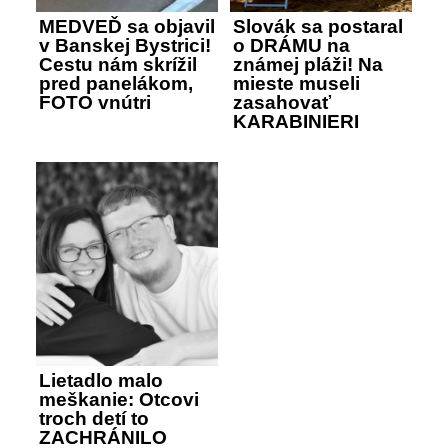
MEDVEĎ sa objavil
Slovák sa postaral
v Banskej Bystrici!
o DRÁMU na
Cestu nám skrížil
známej pláži! Na
pred panelákom,
mieste museli
FOTO vnútri
zasahovať
KARABINIERI
Lietadlo malo
meškanie: Otcovi
troch detí to
ZACHRÁNILO