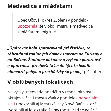
Medvedica s mláďatami
Obec Očová (okres Zvolen) v pondelok
upozornila
, že v okolí migruje medvedica
s mláďatami migruje.
„Opätovne bola spozorovaná pri čističke, za
záhradami rodinných domov smerom na Kurieny a
na Bočine. Žiadame občanov o zvýšenú pozornosť
a opatrnosť, predovšetkým do týchto lokalít
obmedziť pohyb a prechádzky so psom,“
píše obec.
V obľúbených lokalitách
Na výskyt medveďa hnedého v tesnej blízkosti
okrajovej časti mesta však v pondelok
na sociálnej
sieti
upozornili aj Mestské lesy Nová Baňa, ktoré
zverejnili aj fotografie šelmy (pozn. red.: v galérii).