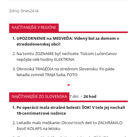
Zdroj: Dnes24.sk
NAJČÍTANEJŠIE V REGIÓNE
UPOZORNENIE na MEDVEĎA: Videný bol za domom v
stredoslovenskej obci!
Na tomto ZOZNAME byť nechcete: Tisícom Lučenčanov
nepôjde celé hodiny ELEKTRINA
Obrovská TRAGÉDIA na strednom Slovensku: Po páde
lietadla zomreli TRAJA ľudia, FOTO
NAJČÍTANEJŠIE ZO SLOVENSKA
7 dní
24 hod
Po operácii mala strašné bolesti: ŠOK! V tele jej nechali
18-centimetrové nožnice
Lietadlo malo meškanie: Otcovi troch detí to ZACHRÁNILO
život! KOLAPS na letisku