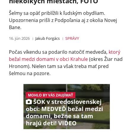
niekoľkých miestach, FOTO
Šelmy sa opäť priblížili k ľudským obydliam.
Upozornenia prišli z Podpoľania aj z okolia Novej
Bane.
16. jún 2026
Jakub Forgács
SPRÁVY
Počas víkendu sa podarilo natočiť medveďa,
ktorý
bežal medzi domami v obci Krahule
(okres Žiar nad
Hronom). Nielen tam sa však treba mať pred
šelmou na pozore.
MOHLO BY VÁS ZAUJÍMAŤ
ŠOK v stredoslovenskej
obci: MEDVEĎ bežal medzi
domami, bežne sa tam
hrajú deti! VIDEO