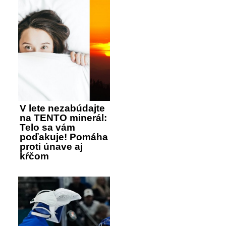
V lete nezabúdajte
na TENTO minerál:
Telo sa vám
poďakuje! Pomáha
proti únave aj
kŕčom