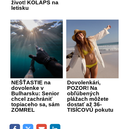
život! KOLAPS na
letisku
NEŠŤASTIE na
Dovolenkári,
dovolenke v
POZOR! Na
Bulharsku: Senior
obľúbených
chcel zachrániť
plážach môžete
topiaceho sa, sám
dostať až 36-
ZOMREL
TISÍCOVÚ pokutu