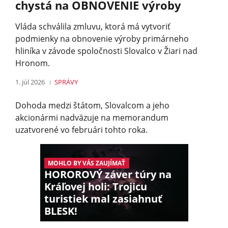
chystá na OBNOVENIE výroby
Vláda schválila zmluvu, ktorá má vytvoriť
podmienky na obnovenie výroby primárneho
hliníka v závode spoločnosti Slovalco v Žiari nad
Hronom.
1. júl 2026
SPRÁVY
Dohoda medzi štátom, Slovalcom a jeho
akcionármi nadväzuje na memorandum
uzatvorené vo februári tohto roka.
MOHLO BY VÁS ZAUJÍMAŤ
HOROROVÝ záver túry na
Kráľovej holi: Trojicu
turistiek mal zasiahnuť
BLESK!