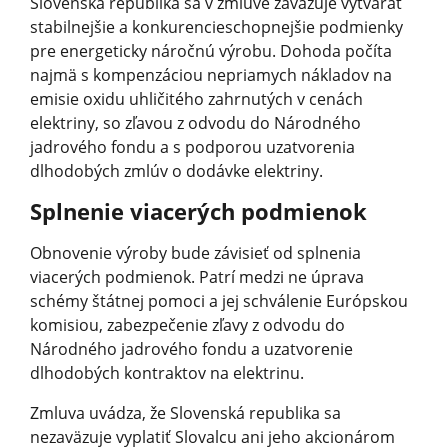
Slovenská republika sa v zmluve zaväzuje vytvárať
stabilnejšie a konkurencieschop­nejšie podmienky
pre energeticky náročnú výrobu. Dohoda počíta
najmä s kompenzáciou nepriamych nákladov na
emisie oxidu uhličitého zahrnutých v cenách
elektriny, so zľavou z odvodu do Národného
jadrového fondu a s podporou uzatvorenia
dlhodobých zmlúv o dodávke elektriny.
Splnenie viacerých podmienok
Obnovenie výroby bude závisieť od splnenia
viacerých podmienok. Patrí medzi ne úprava
schémy štátnej pomoci a jej schválenie Európskou
komisiou, zabezpečenie zľavy z odvodu do
Národného jadrového fondu a uzatvorenie
dlhodobých kontraktov na elektrinu.
Zmluva uvádza, že Slovenská republika sa
nezaväzuje vyplatiť Slovalcu ani jeho akcionárom