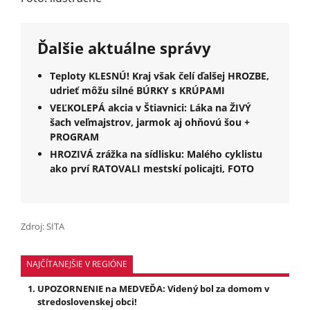
Ďalšie aktuálne správy
Teploty KLESNÚ! Kraj však čelí ďalšej HROZBE,
udrieť môžu silné BÚRKY s KRÚPAMI
VEĽKOLEPÁ akcia v Štiavnici: Láka na ŽIVÝ
šach veľmajstrov, jarmok aj ohňovú šou +
PROGRAM
HROZIVÁ zrážka na sídlisku: Malého cyklistu
ako prví RATOVALI mestskí policajti, FOTO
Zdroj: SITA
NAJČÍTANEJŠIE V REGIÓNE
UPOZORNENIE na MEDVEĎA: Videný bol za domom v
stredoslovenskej obci!