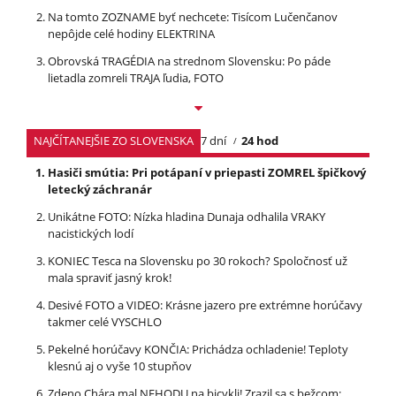
Na tomto ZOZNAME byť nechcete: Tisícom Lučenčanov
nepôjde celé hodiny ELEKTRINA
Obrovská TRAGÉDIA na strednom Slovensku: Po páde
lietadla zomreli TRAJA ľudia, FOTO
NAJČÍTANEJŠIE ZO SLOVENSKA
7 dní
24 hod
Hasiči smútia: Pri potápaní v priepasti ZOMREL špičkový
letecký záchranár
Unikátne FOTO: Nízka hladina Dunaja odhalila VRAKY
nacistických lodí
KONIEC Tesca na Slovensku po 30 rokoch? Spoločnosť už
mala spraviť jasný krok!
Desivé FOTO a VIDEO: Krásne jazero pre extrémne horúčavy
takmer celé VYSCHLO
Pekelné horúčavy KONČIA: Prichádza ochladenie! Teploty
klesnú aj o vyše 10 stupňov
Zdeno Chára mal NEHODU na bicykli! Zrazil sa s bežcom: