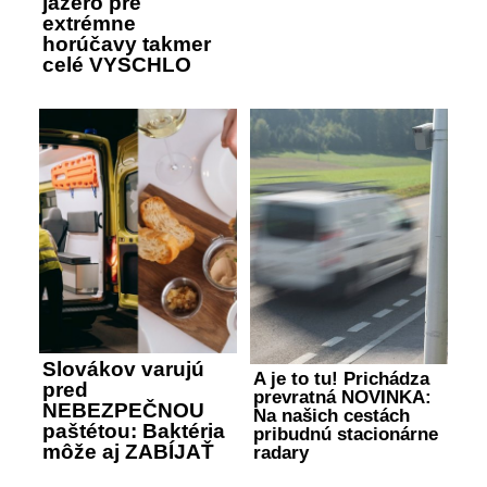
jazero pre
extrémne
horúčavy takmer
celé VYSCHLO
Slovákov varujú
A je to tu! Prichádza
pred
prevratná NOVINKA:
NEBEZPEČNOU
Na našich cestách
paštétou: Baktéria
pribudnú stacionárne
môže aj ZABÍJAŤ
radary