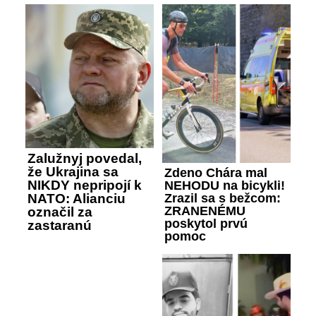
Zalužnyj povedal,
že Ukrajina sa
Zdeno Chára mal
NIKDY nepripojí k
NEHODU na bicykli!
Zrazil sa s bežcom:
NATO: Alianciu
ZRANENÉMU
označil za
poskytol prvú
zastaranú
pomoc