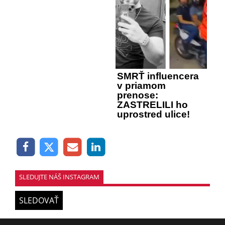
SMRŤ influencera
v priamom
prenose:
ZASTRELILI ho
uprostred ulice!
SLEDUJTE NÁŠ INSTAGRAM
SLEDOVAŤ