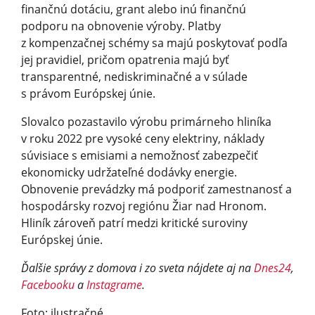
finančnú dotáciu, grant alebo inú finančnú
podporu na obnovenie výroby. Platby
z kompenzačnej schémy sa majú poskytovať podľa
jej pravidiel, pričom opatrenia majú byť
transparentné, nediskriminačné a v súlade
s právom Európskej únie.
Slovalco pozastavilo výrobu primárneho hliníka
v roku 2022 pre vysoké ceny elektriny, náklady
súvisiace s emisiami a nemožnosť zabezpečiť
ekonomicky udržateľné dodávky energie.
Obnovenie prevádzky má podporiť zamestnanosť a
hospodársky rozvoj regiónu Žiar nad Hronom.
Hliník zároveň patrí medzi kritické suroviny
Európskej únie.
Ďalšie správy z domova i zo sveta nájdete aj na
Dnes24
,
Facebooku
a
Instagrame
.
Foto: ilustračné