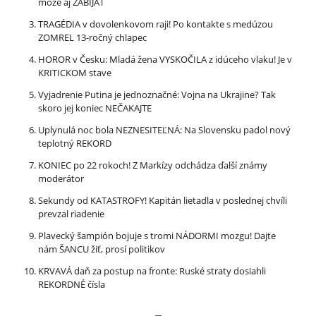
môže aj ZABÍJAŤ
TRAGÉDIA v dovolenkovom raji! Po kontakte s medúzou
ZOMREL 13-ročný chlapec
HOROR v Česku: Mladá žena VYSKOČILA z idúceho vlaku! Je v
KRITICKOM stave
Vyjadrenie Putina je jednoznačné: Vojna na Ukrajine? Tak
skoro jej koniec NEČAKAJTE
Uplynulá noc bola NEZNESITEĽNÁ: Na Slovensku padol nový
teplotný REKORD
KONIEC po 22 rokoch! Z Markízy odchádza ďalší známy
moderátor
Sekundy od KATASTROFY! Kapitán lietadla v poslednej chvíli
prevzal riadenie
Plavecký šampión bojuje s tromi NÁDORMI mozgu! Dajte
nám ŠANCU žiť, prosí politikov
KRVAVÁ daň za postup na fronte: Ruské straty dosiahli
REKORDNÉ čísla