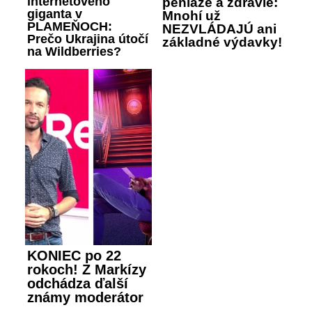
internetového
peniaze a zdravie:
giganta v
Mnohí už
PLAMEŇOCH:
NEZVLÁDAJÚ ani
Prečo Ukrajina útočí
základné výdavky!
na Wildberries?
KONIEC po 22
rokoch! Z Markízy
odchádza ďalší
známy moderátor