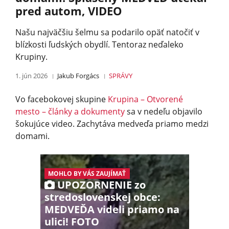
pred autom, VIDEO
Našu najväčšiu šelmu sa podarilo opäť natočiť v
blízkosti ľudských obydlí. Tentoraz neďaleko
Krupiny.
1. jún 2026
Jakub Forgács
SPRÁVY
Vo facebokovej skupine
Krupina – Otvorené
mesto – články a dokumenty
sa v nedeľu objavilo
šokujúce video. Zachytáva medveďa priamo medzi
domami.
MOHLO BY VÁS ZAUJÍMAŤ
UPOZORNENIE zo
stredoslovenskej obce:
MEDVEĎA videli priamo na
ulici! FOTO