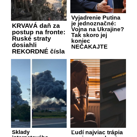
Vyjadrenie Putina
je jednoznačné:
KRVAVÁ daň za
Vojna na Ukrajine?
postup na fronte:
Tak skoro jej
Ruské straty
koniec
dosiahli
NEČAKAJTE
REKORDNÉ čísla
Sklady
Ľudí najviac trápia