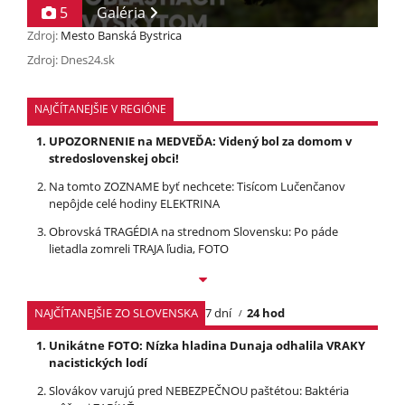
5
Galéria
Zdroj:
Mesto Banská Bystrica
Zdroj: Dnes24.sk
NAJČÍTANEJŠIE V REGIÓNE
UPOZORNENIE na MEDVEĎA: Videný bol za domom v
stredoslovenskej obci!
Na tomto ZOZNAME byť nechcete: Tisícom Lučenčanov
nepôjde celé hodiny ELEKTRINA
Obrovská TRAGÉDIA na strednom Slovensku: Po páde
lietadla zomreli TRAJA ľudia, FOTO
NAJČÍTANEJŠIE ZO SLOVENSKA
7 dní
24 hod
Unikátne FOTO: Nízka hladina Dunaja odhalila VRAKY
nacistických lodí
Slovákov varujú pred NEBEZPEČNOU paštétou: Baktéria