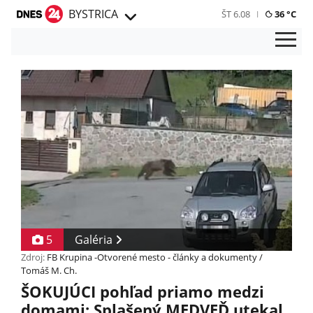
BYSTRICA
ŠT 6.08
36 °C
5
Galéria
Zdroj:
FB Krupina -Otvorené mesto - články a dokumenty /
Tomáš M. Ch.
ŠOKUJÚCI pohľad priamo medzi
domami: Splašený MEDVEĎ utekal