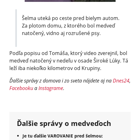
Šelma uteká po ceste pred bielym autom.
Za plotom domu, z ktorého bol medveď
natočený, vidno aj rozrušené psy.
Podľa popisu od Tomáša, ktorý video zverejnil, bol
medveď natočený v nedeľu v osade Široké Lúky. Tá
leží iba niekoľko kilometrov od Krupiny.
Ďalšie správy z domova i zo sveta nájdete aj na
Dnes24
,
Facebooku
a
Instagrame
.
Ďalšie správy o medveďoch
Je tu ďalšie VAROVANIE pred šelmou: