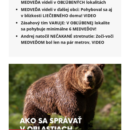
MEDVEĎA videli v OBĽÚBENÝCH lokalitách
MEDVEĎA videli v ďalšej obci: Pohyboval sa aj
v blízkosti LIEČEBNÉHO domu! VIDEO
Zásahový tím VARUJE: V OBĽÚBENEJ lokalite
sa pohybuje minimálne 6 MEDVEĎOV!
Andrej natočil NEČAKANÉ stretnutie: Zoči-voči
MEDVEĎOM bol len na pár metrov, VIDEO