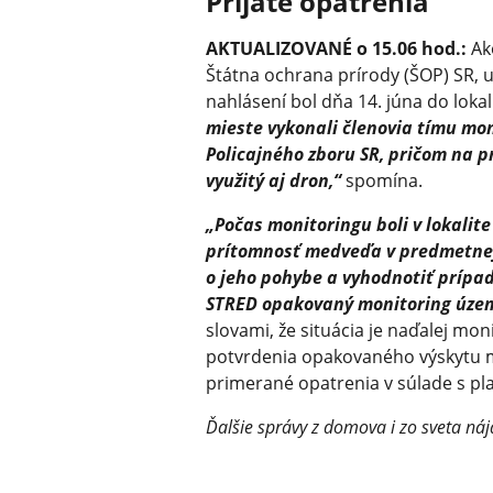
Prijaté opatrenia
AKTUALIZOVANÉ o 15.06 hod.:
Ako
Štátna ochrana prírody (ŠOP) SR, 
nahlásení bol dňa 14. júna do loka
mieste vykonali členovia tímu moni
Policajného zboru SR, pričom na p
využitý aj dron,“
spomína.
„Počas monitoringu boli v lokalit
prítomnosť medveďa v predmetnej 
o jeho pohybe a vyhodnotiť prípad
STRED opakovaný monitoring územ
slovami, že situácia je naďalej mon
potvrdenia opakovaného výskytu m
primerané opatrenia v súlade s pla
Ďalšie správy z domova i zo sveta náj