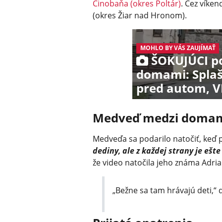
Cinobaňa (okres Poltár)
. Cez víken
(okres Žiar nad Hronom).
MOHLO BY VÁS ZAUJÍMAŤ
ŠOKUJÚCI p
domami: Spla
pred autom, 
Medveď medzi doma
Medveďa sa podarilo natočiť, keď
dediny, ale z každej strany je ešt
že video natočila jeho známa Adria
„Bežne sa tam hrávajú deti,“ 