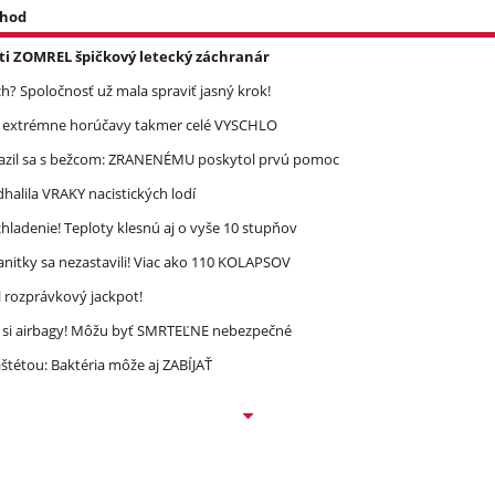
 hod
asti ZOMREL špičkový letecký záchranár
? Spoločnosť už mala spraviť jasný krok!
re extrémne horúčavy takmer celé VYSCHLO
razil sa s bežcom: ZRANENÉMU poskytol prvú pomoc
halila VRAKY nacistických lodí
ladenie! Teploty klesnú aj o vyše 10 stupňov
nitky sa nezastavili! Viac ako 110 KOLAPSOV
l rozprávkový jackpot!
e si airbagy! Môžu byť SMRTEĽNE nebezpečné
étou: Baktéria môže aj ZABÍJAŤ