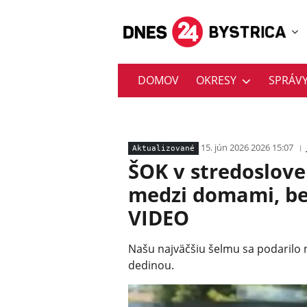
DOMOV
OKRESY
SPRÁV
15. jún 2026 2026 15:07
Aktualizované
ŠOK v stredoslove
medzi domami, bež
VIDEO
Našu najväčšiu šelmu sa podarilo n
dedinou.