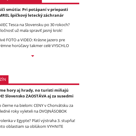
iči smútia: Pri potápaní v priepasti
REL špičkový letecký záchranár
IEC Tesca na Slovensku po 30 rokoch?
ločnosť už mala spraviť jasný krok!
ivé FOTO a VIDEO: Krásne jazero pre
rémne horúčavy takmer celé VYSCHLO
ZÍN
e hory aj hrady, no turisti míňajú
E! Slovensko ZAOSTÁVA aj za susedmi
to čierne na bielom: CENY v Chorvátsku za
ledné roky vyleteli na DVOJNÁSOBOK
olenka v Egypte? Platí výstraha 3. stupňa!
to oblastiam sa oblúkom VYHNITE