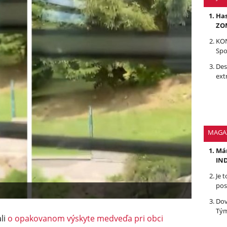
Has
ZOM
KON
Spo
Des
ext
MAGA
Mám
IND
Je 
pos
Dov
Tým
li
o opakovanom výskyte medveďa pri obci