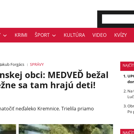
Y
KRIMI
ŠPORT
KULTÚRA
VIDEO
KVÍZY
Jakub Forgács
SPRÁVY
NAJČÍT
nskej obci: MEDVEĎ bežal
UPO
ne sa tam hrajú deti!
dom
Na 
Luč
Obr
atočiť neďaleko Kremnice. Trielila priamo
Po 
NAJČÍ