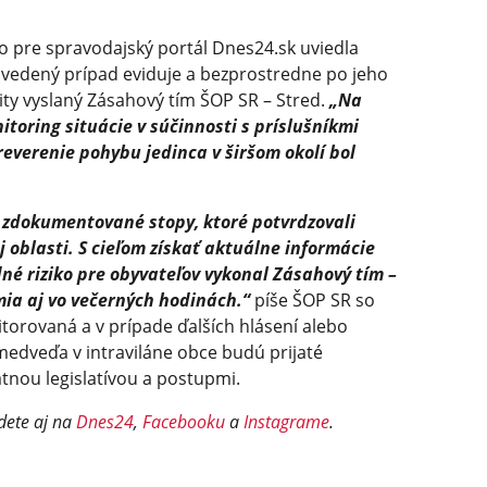
 pre spravodajský portál Dnes24.sk uviedla
uvedený prípad eviduje a bezprostredne po jeho
lity vyslaný Zásahový tím ŠOP SR – Stred.
„Na
toring situácie v súčinnosti s príslušníkmi
reverenie pohybu jedinca v širšom okolí bol
e zdokumentované stopy, ktoré potvrdzovali
oblasti. S cieľom získať aktuálne informácie
né riziko pre obyvateľov vykonal Zásahový tím –
ia aj vo večerných hodinách.“
píše ŠOP SR so
itorovaná a v prípade ďalších hlásení alebo
edveďa v intraviláne obce budú prijaté
tnou legislatívou a postupmi.
dete aj na
Dnes24
,
Facebooku
a
Instagrame
.