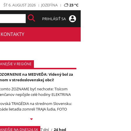
ŠT 6. AUGUST 2026
JOZEFÍNA
23 °C
PRIHLÁSIŤ SA
KONTAKTY
ANEJŠIE V REGIÓNE
ZORNENIE na MEDVEĎA: Videný bol za
om v stredoslovenskej obci!
tomto ZOZNAME byť nechcete: Tisícom
enčanov nepôjde celé hodiny ELEKTRINA
ovská TRAGÉDIA na strednom Slovensku:
páde lietadla zomreli TRAJA ľudia, FOTO
7 dní
24 hod
TANEJŠIE NA DNES24.SK