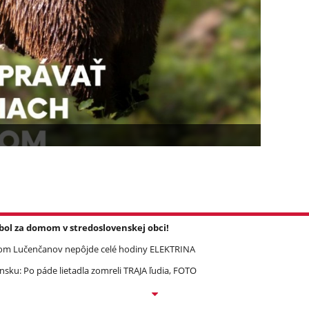
l za domom v stredoslovenskej obci!
om Lučenčanov nepôjde celé hodiny ELEKTRINA
ku: Po páde lietadla zomreli TRAJA ľudia, FOTO