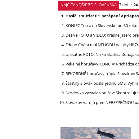
NAJČÍTANEJŠIE ZO SLOVENSKA
7 dní
24
Hasiči smútia: Pri potápaní v priep
KONIEC Tesca na Slovensku po 30 rokoch
Desivé FOTO a VIDEO: Krásne jazero p
Zdeno Chára mal NEHODU na bicykli! Z
Unikátne FOTO: Nízka hladina Dunaja od
Pekelné horúčavy KONČIA: Prichádza och
REKORDNÉ horúčavy trápia Slovákov: Sa
Šťastný Slovák poslal jedinú SMS: Vyhra
Škodovka vyzvala vodičov: Skontrolujt
Slovákov varujú pred NEBEZPEČNOU pašt