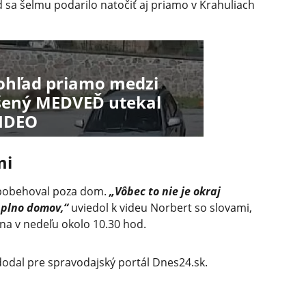
d sa šelmu podarilo natočiť aj priamo v Krahuliach
ohľad priamo medzi
šený MEDVEĎ utekal
VIDEO
mi
 pobehoval poza dom.
„Vôbec to nie je okraj
e plno domov,“
uviedol k videu Norbert so slovami,
na v nedeľu okolo 10.30 hod.
dodal pre spravodajský portál Dnes24.sk.