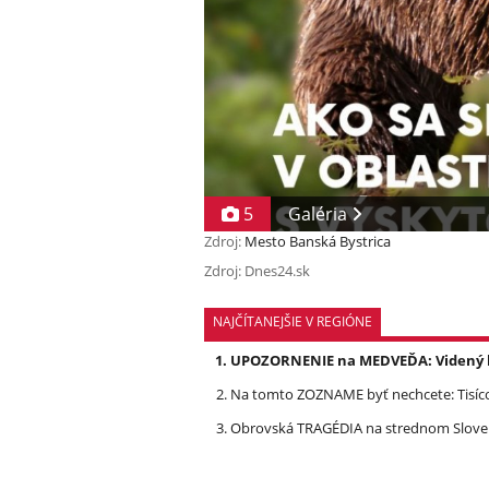
5
Galéria
Zdroj:
Mesto Banská Bystrica
Zdroj: Dnes24.sk
NAJČÍTANEJŠIE V REGIÓNE
UPOZORNENIE na MEDVEĎA: Videný bo
Na tomto ZOZNAME byť nechcete: Tisíc
Obrovská TRAGÉDIA na strednom Slovens