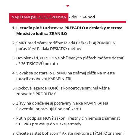
NAJČÍTANEJŠIE ZO SLOVENSKA
7 dní
24 hod
Lietadlo plné turistov sa PREPADLO o desiatky metrov:
Množstvo ľudí sa ZRANILO
SMRŤ pred očami rodičov: Mladá Češka (†14) ZOMRELA
počas túry! Padala DESIATKY metrov
Dovolenkári, POZOR! Na obľúbených plážach môžete dostať
až 36-TISÍCOVÚ pokutu
Slovák sa postaral o DRÁMU na známej pláži! Na mieste
museli zasahovať KARABINIERI
Rocková legenda KONČÍ s koncertovaním! Má vážne
zdravotné PROBLÉMY
Zľavy na oblečenie aj potraviny: Veľká NOVINKA! Na
Slovensku pripravujú Rodinnú kartu
Putin podpísal NOVÝ zákon: Trestný čin nemusí znamenať
STOPKU pre vstup do ruskej armády
Chcete sa stať boháčom? Ak ste niektoré z TÝCHTO znamení,