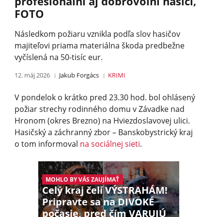
profesionálni aj dobrovoľní hasiči,
FOTO
Následkom požiaru vznikla podľa slov hasičov
majiteľovi priama materiálna škoda predbežne
vyčíslená na 50-tisíc eur.
12. máj 2026
Jakub Forgács
KRIMI
V pondelok o krátko pred 23.30 hod. bol ohlásený
požiar strechy rodinného domu v Závadke nad
Hronom (okres Brezno) na Hviezdoslavovej ulici.
Hasičský a záchranný zbor – Banskobystrický kraj
o tom informoval
na sociálnej sieti
.
MOHLO BY VÁS ZAUJÍMAŤ
Celý kraj čelí VÝSTRAHÁM!
Pripravte sa na DIVOKÉ
počasie, pred čím VARUJÚ