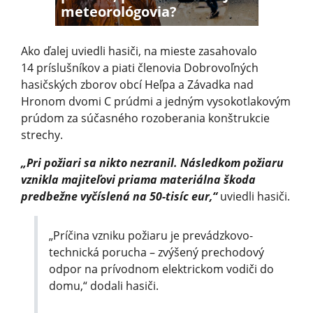
meteorológovia?
Ako ďalej uviedli hasiči, na mieste zasahovalo
14 príslušníkov a piati členovia Dobrovoľných
hasičských zborov obcí Heľpa a Závadka nad
Hronom dvomi C prúdmi a jedným vysokotlakovým
prúdom za súčasného rozoberania konštrukcie
strechy.
„Pri požiari sa nikto nezranil. Následkom požiaru
vznikla majiteľovi priama materiálna škoda
predbežne vyčíslená na 50-tisíc eur,“
uviedli hasiči.
„Príčina vzniku požiaru je prevádzkovo-
technická porucha – zvýšený prechodový
odpor na prívodnom elektrickom vodiči do
domu,“ dodali hasiči.