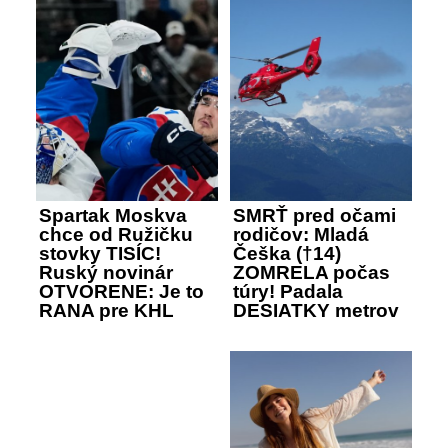
Spartak Moskva
SMRŤ pred očami
chce od Ružičku
rodičov: Mladá
stovky TISÍC!
Češka (†14)
Ruský novinár
ZOMRELA počas
OTVORENE: Je to
túry! Padala
RANA pre KHL
DESIATKY metrov