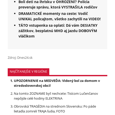
Boli deti na ihrisku v OHROZENÍ? Polícia
preveruje správu, ktorá VYSTRAŠILA rodičov
DRAMATICKÉ momenty na ceste: Vodič
UNIKAL policajtom, všetko zachytili na VIDEO!
TÁTO vstupenka sa oplatí: Dá vám DESIATKY
zážitkov, bezplatnú MHD aj jazdu DOBOVÝM
vláčikom
Zdroj: Dnes24.sk
NAJČÍTANEJŠIE V REGIÓNE
UPOZORNENIE na MEDVEĎA: Videný bol za domom v
stredoslovenskej obci!
Na tomto ZOZNAME byť nechcete: Tisícom Lučenčanov
nepôjde celé hodiny ELEKTRINA
Obrovská TRAGÉDIA na strednom Slovensku: Po páde
lietadla zomreli TRAJA ľudia, FOTO