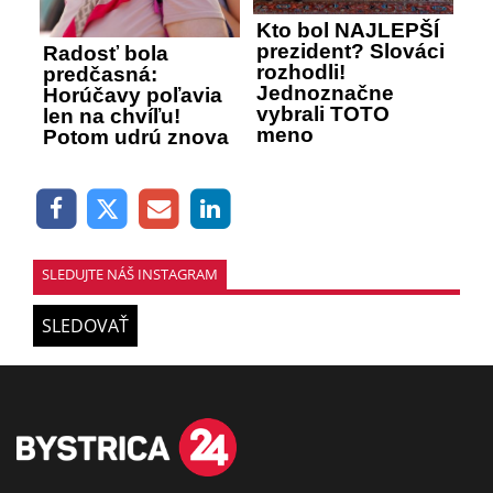
Kto bol NAJLEPŠÍ
prezident? Slováci
Radosť bola
rozhodli!
predčasná:
Jednoznačne
Horúčavy poľavia
vybrali TOTO
len na chvíľu!
meno
Potom udrú znova
SLEDUJTE NÁŠ INSTAGRAM
SLEDOVAŤ