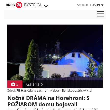
BYSTRICA
SO 8.08
19 °C
3
Galéria
Zdroj:
FB Hasičský a záchranný zbor - Banskobystrický kraj
Nočná DRÁMA na Horehroní: S
POŽIAROM domu bojovali