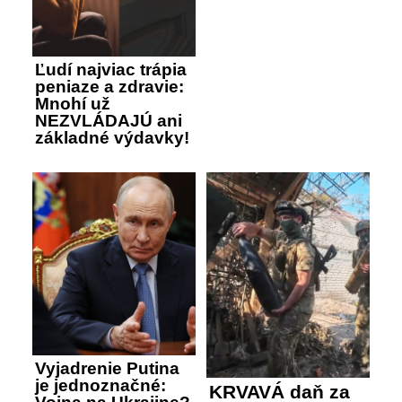
Ľudí najviac trápia
peniaze a zdravie:
Mnohí už
NEZVLÁDAJÚ ani
základné výdavky!
Vyjadrenie Putina
je jednoznačné:
KRVAVÁ daň za