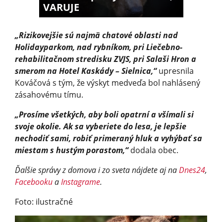
VARUJE
„Rizikovejšie sú najmä chatové oblasti nad
Holidayparkom, nad rybníkom, pri Liečebno-
rehabilitačnom stredisku ZVJS, pri Salaši Hron a
smerom na Hotel Kaskády – Sielnica,“
upresnila
Kováčová s tým, že výskyt medveďa bol nahlásený
zásahovému tímu.
„Prosíme všetkých, aby boli opatrní a všímali si
svoje okolie. Ak sa vyberiete do lesa, je lepšie
nechodiť sami, robiť primeraný hluk a vyhýbať sa
miestam s hustým porastom,“
dodala obec.
Ďalšie správy z domova i zo sveta nájdete aj na
Dnes24
,
Facebooku
a
Instagrame
.
Foto: ilustračné