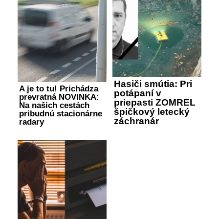
Hasiči smútia: Pri
A je to tu! Prichádza
potápaní v
prevratná NOVINKA:
priepasti ZOMREL
Na našich cestách
špičkový letecký
pribudnú stacionárne
záchranár
radary