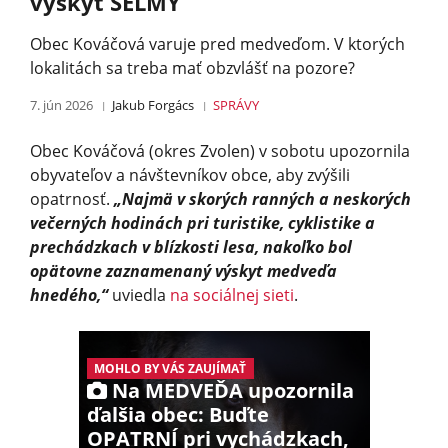
výskyt ŠELMY
Obec Kováčová varuje pred medveďom. V ktorých
lokalitách sa treba mať obzvlášť na pozore?
7. jún 2026
Jakub Forgács
SPRÁVY
Obec Kováčová (okres Zvolen) v sobotu upozornila
obyvateľov a návštevníkov obce, aby zvýšili
opatrnosť.
„Najmä v skorých ranných a neskorých
večerných hodinách pri turistike, cyklistike a
prechádzkach v blízkosti lesa, nakoľko bol
opätovne zaznamenaný výskyt medveďa
hnedého,“
uviedla
na sociálnej sieti
.
MOHLO BY VÁS ZAUJÍMAŤ
Na MEDVEĎA upozornila
ďalšia obec: Buďte
OPATRNÍ pri vychádzkach,