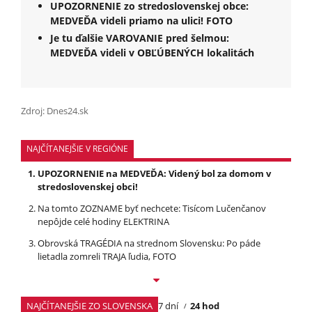
UPOZORNENIE zo stredoslovenskej obce:
MEDVEĎA videli priamo na ulici! FOTO
Je tu ďalšie VAROVANIE pred šelmou:
MEDVEĎA videli v OBĽÚBENÝCH lokalitách
Zdroj: Dnes24.sk
NAJČÍTANEJŠIE V REGIÓNE
UPOZORNENIE na MEDVEĎA: Videný bol za domom v
stredoslovenskej obci!
Na tomto ZOZNAME byť nechcete: Tisícom Lučenčanov
nepôjde celé hodiny ELEKTRINA
Obrovská TRAGÉDIA na strednom Slovensku: Po páde
lietadla zomreli TRAJA ľudia, FOTO
NAJČÍTANEJŠIE ZO SLOVENSKA
7 dní
24 hod