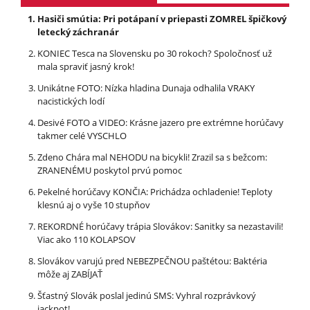
Hasiči smútia: Pri potápaní v priepasti ZOMREL špičkový
letecký záchranár
KONIEC Tesca na Slovensku po 30 rokoch? Spoločnosť už
mala spraviť jasný krok!
Unikátne FOTO: Nízka hladina Dunaja odhalila VRAKY
nacistických lodí
Desivé FOTO a VIDEO: Krásne jazero pre extrémne horúčavy
takmer celé VYSCHLO
Zdeno Chára mal NEHODU na bicykli! Zrazil sa s bežcom:
ZRANENÉMU poskytol prvú pomoc
Pekelné horúčavy KONČIA: Prichádza ochladenie! Teploty
klesnú aj o vyše 10 stupňov
REKORDNÉ horúčavy trápia Slovákov: Sanitky sa nezastavili!
Viac ako 110 KOLAPSOV
Slovákov varujú pred NEBEZPEČNOU paštétou: Baktéria
môže aj ZABÍJAŤ
Šťastný Slovák poslal jedinú SMS: Vyhral rozprávkový
jackpot!