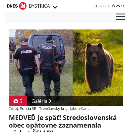
BYSTRICA
ŠT 6.08
25 °C
5
Galéria
Zdroj:
Polícia SR - Trenčiansky kraj
, Jakub Kania
MEDVEĎ je späť! Stredoslovenská
obec opätovne zaznamenala