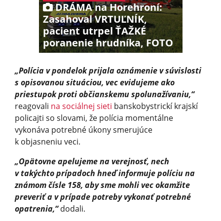
DRÁMA na Horehroní:
Zasahoval VRTUĽNÍK,
pacient utrpel ŤAŽKÉ
poranenie hrudníka, FOTO
„Polícia v pondelok prijala oznámenie v súvislosti
s opisovanou situáciou, vec evidujeme ako
priestupok proti občianskemu spolunažívaniu,“
reagovali
na sociálnej sieti
banskobystrickí krajskí
policajti so slovami, že polícia momentálne
vykonáva potrebné úkony smerujúce
k objasneniu veci.
„Opätovne apelujeme na verejnosť, nech
v takýchto prípadoch hneď informuje políciu na
známom čísle 158, aby sme mohli vec okamžite
preveriť a v prípade potreby vykonať potrebné
opatrenia,“
dodali.