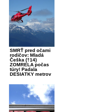
SMRŤ pred očami
rodičov: Mladá
Češka (†14)
ZOMRELA počas
túry! Padala
DESIATKY metrov