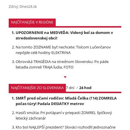
Zdroj: Dnes24.sk
NAJČÍTANEJŠIE V REGIÓNE
UPOZORNENIE na MEDVEĎA: Videný bol za domom v
stredoslovenskej obci!
Na tomto ZOZNAME byť nechcete: Tisícom Lučenčanov
nepôjde celé hodiny ELEKTRINA
Obrovská TRAGÉDIA na strednom Slovensku: Po páde
lietadla zomreli TRAJA ľudia, FOTO
NAJČÍTANEJŠIE ZO SLOVENSKA
7 dní
24 hod
SMRŤ pred očami rodičov: Mladá Češka (†14) ZOMRELA
počas túry! Padala DESIATKY metrov
Hasiči smútia: Pri potápaní v priepasti ZOMREL špičkový
letecký záchranár
Kto bol NAJLEPŠÍ prezident? Slováci rozhodli! Jednoznačne