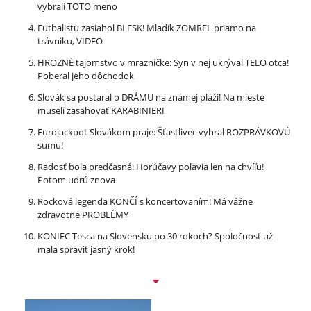
vybrali TOTO meno
Futbalistu zasiahol BLESK! Mladík ZOMREL priamo na
trávniku, VIDEO
HROZNÉ tajomstvo v mrazničke: Syn v nej ukrýval TELO otca!
Poberal jeho dôchodok
Slovák sa postaral o DRÁMU na známej pláži! Na mieste
museli zasahovať KARABINIERI
Eurojackpot Slovákom praje: Šťastlivec vyhral ROZPRÁVKOVÚ
sumu!
Radosť bola predčasná: Horúčavy poľavia len na chvíľu!
Potom udrú znova
Rocková legenda KONČÍ s koncertovaním! Má vážne
zdravotné PROBLÉMY
KONIEC Tesca na Slovensku po 30 rokoch? Spoločnosť už
mala spraviť jasný krok!