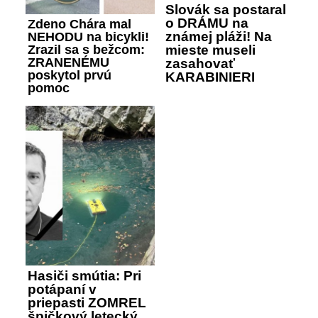
Slovák sa postaral
o DRÁMU na
Zdeno Chára mal
známej pláži! Na
NEHODU na bicykli!
Zrazil sa s bežcom:
mieste museli
ZRANENÉMU
zasahovať
poskytol prvú
KARABINIERI
pomoc
Hasiči smútia: Pri
potápaní v
priepasti ZOMREL
špičkový letecký