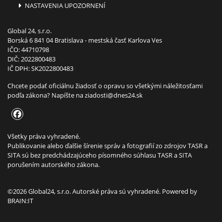
NASTAVENIA UPOZORNENÍ
Global 24, s.r.o.
Borská 6 841 04 Bratislava - mestská časť Karlova Ves
IČO: 44710798
DIČ: 2022800483
IČ DPH: SK2022800483
Chcete podať oficiálnu žiadosť o opravu so všetkými náležitosťami
podľa zákona? Napíšte na
ziadosti@dnes24.sk
Všetky práva vyhradené.
Publikovanie alebo ďalšie šírenie správ a fotografií zo zdrojov TASR a
SITA sú bez predchádzajúceho písomného súhlasu TASR a SITA
porušením autorského zákona.
©2026 Global24, s.r.o. Autorské práva sú vyhradené. Powered by
BRAIN:IT