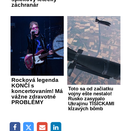
záchranár
Rocková legenda
KONČÍ s
Toto sa od začiatku
koncertovaním! Má
vojny ešte nestalo!
vážne zdravotné
Rusko zasypalo
PROBLÉMY
Ukrajinu TISÍCKAMI
kĺzavých bômb