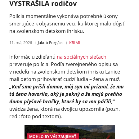
VYSTRAŠILA rodičov
Polícia momentálne vykonáva potrebné úkony
smerujúce k objasneniu veci, ku ktorej malo dôjsť
na zvolenskom detskom ihrisku.
11. máj 2026
Jakub Forgács
KRIMI
Informáciu zdieľanú
na sociálnych sieťach
preveruje polícia. Podľa zverejneného opisu sa
v nedeľu na zvolenskom detskom ihrisku Lanice
mali deťom prihovárať cudzí ľudia – žena a muž.
„Keď sme prišli domov, môj syn mi priznal, že mu
tá žena hovorila, aký je pekný a že majú preňho
doma plyšové hračky, ktoré by sa mu páčili,“
uvádza žena, ktorá na dvojicu upozornila (pozn.
red.: foto pod textom).
MOHLO BY VÁS ZAUJÍMAŤ