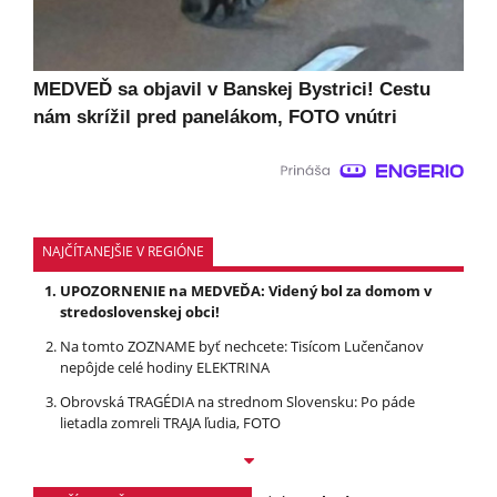
MEDVEĎ sa objavil v Banskej Bystrici! Cestu
nám skrížil pred panelákom, FOTO vnútri
NAJČÍTANEJŠIE V REGIÓNE
UPOZORNENIE na MEDVEĎA: Videný bol za domom v
stredoslovenskej obci!
Na tomto ZOZNAME byť nechcete: Tisícom Lučenčanov
nepôjde celé hodiny ELEKTRINA
Obrovská TRAGÉDIA na strednom Slovensku: Po páde
lietadla zomreli TRAJA ľudia, FOTO