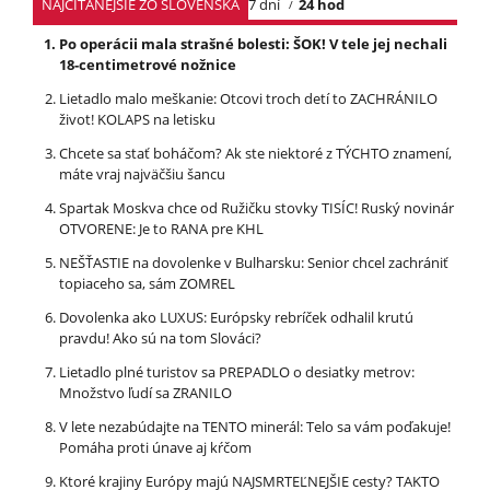
NAJČÍTANEJŠIE ZO SLOVENSKA
7 dní
24 hod
Po operácii mala strašné bolesti: ŠOK! V tele jej nechali
18-centimetrové nožnice
Lietadlo malo meškanie: Otcovi troch detí to ZACHRÁNILO
život! KOLAPS na letisku
Chcete sa stať boháčom? Ak ste niektoré z TÝCHTO znamení,
máte vraj najväčšiu šancu
Spartak Moskva chce od Ružičku stovky TISÍC! Ruský novinár
OTVORENE: Je to RANA pre KHL
NEŠŤASTIE na dovolenke v Bulharsku: Senior chcel zachrániť
topiaceho sa, sám ZOMREL
Dovolenka ako LUXUS: Európsky rebríček odhalil krutú
pravdu! Ako sú na tom Slováci?
Lietadlo plné turistov sa PREPADLO o desiatky metrov:
Množstvo ľudí sa ZRANILO
V lete nezabúdajte na TENTO minerál: Telo sa vám poďakuje!
Pomáha proti únave aj kŕčom
Ktoré krajiny Európy majú NAJSMRTEĽNEJŠIE cesty? TAKTO