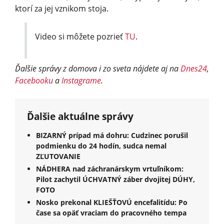
ktorí za jej vznikom stoja.
Video si môžete pozrieť
TU
.
Ďalšie správy z domova i zo sveta nájdete aj na
Dnes24
,
Facebooku
a
Instagrame
.
Ďalšie aktuálne správy
BIZARNÝ prípad má dohru: Cudzinec porušil
podmienku do 24 hodín, sudca nemal
ZĽUTOVANIE
NÁDHERA nad záchranárskym vrtuľníkom:
Pilot zachytil ÚCHVATNÝ záber dvojitej DÚHY,
FOTO
Nosko prekonal KLIEŠŤOVÚ encefalitídu: Po
čase sa opäť vraciam do pracovného tempa