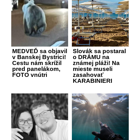
MEDVEĎ sa objavil
Slovák sa postaral
v Banskej Bystrici!
o DRÁMU na
Cestu nám skrížil
známej pláži! Na
pred panelákom,
mieste museli
FOTO vnútri
zasahovať
KARABINIERI