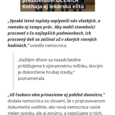
prezidentovi OCENILA
Kothaja aj lekárska elita
„Vysoké letné teploty ovplyvnili nás všetkých, a
rovnako aj tempo prác. Aby mohli stavebníci
pracovať v čo najlepších podmienkach, ich
pracovný deň sa začínal už v skorých ranných
hodinách,“
uviedla nemocnica.
„Každým dňom sa nezadržateľne
približujeme k významnému míľniku, ktorým
je dokončenie hrubej stavby,“
poznamenala.
„Už čoskoro vám prinesieme aj pohľad dovnútra,“
dodala nemocnica so slovami, že v pripravovanom
dokumente uvidíme, ako nová nemocnica rastie
nielen zvonku, ale aj zvnútra, a vypočujete si tých,