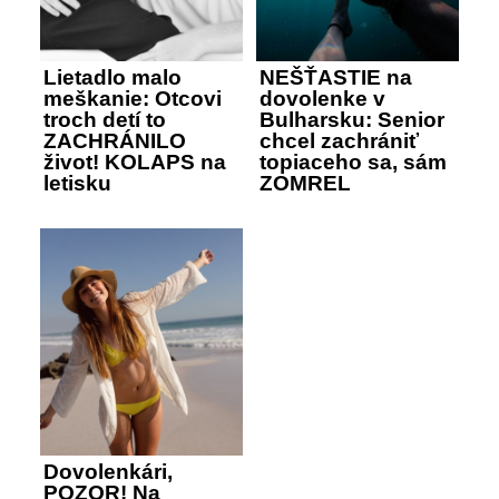
Lietadlo malo
NEŠŤASTIE na
meškanie: Otcovi
dovolenke v
troch detí to
Bulharsku: Senior
ZACHRÁNILO
chcel zachrániť
život! KOLAPS na
topiaceho sa, sám
letisku
ZOMREL
Dovolenkári,
POZOR! Na