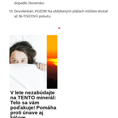
dopadlo Slovensko
Dovolenkári, POZOR! Na obľúbených plážach môžete dostať
až 36-TISÍCOVÚ pokutu
V lete nezabúdajte
na TENTO minerál:
Telo sa vám
poďakuje! Pomáha
proti únave aj
kŕčom