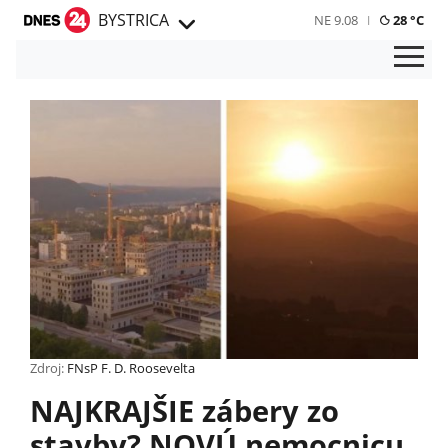
BYSTRICA
NE 9.08
28 °C
Zdroj:
FNsP F. D. Roosevelta
NAJKRAJŠIE zábery zo
stavby? NOVÚ nemocnicu