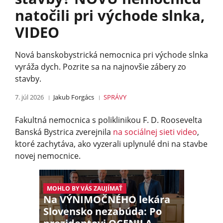
natočili pri východe slnka,
VIDEO
Nová banskobystrická nemocnica pri východe slnka
vyráža dych. Pozrite sa na najnovšie zábery zo
stavby.
7. júl 2026
Jakub Forgács
SPRÁVY
Fakultná nemocnica s poliklinikou F. D. Roosevelta
Banská Bystrica zverejnila
na sociálnej sieti video
,
ktoré zachytáva, ako vyzerali uplynulé dni na stavbe
novej nemocnice.
MOHLO BY VÁS ZAUJÍMAŤ
Na VÝNIMOČNÉHO lekára
Slovensko nezabúda: Po