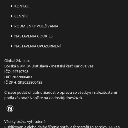
KONTAKT
CENNÍK
PODMIENKY POUŽÍVANIA
NASTAVENIA COOKIES
NASTAVENIA UPOZORNENÍ
Global 24, s.r.o.
Borská 6 841 04 Bratislava - mestská časť Karlova Ves
IČO: 44710798
DIČ: 2022800483
IČ DPH: SK2022800483
Chcete podať oficiálnu žiadosť o opravu so všetkými náležitosťami
podľa zákona? Napíšte na
ziadosti@dnes24.sk
Všetky práva vyhradené.
Publikovanie alebo ďalšie šírenie správ a fotografií zo zdrojov TASR a