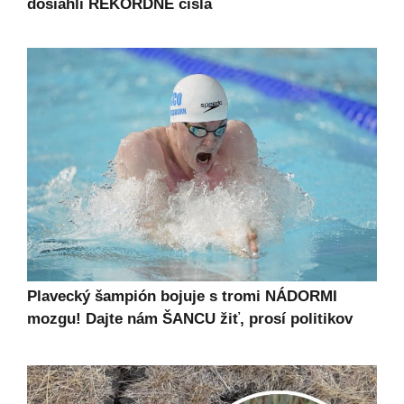
dosiahli REKORDNÉ čísla
Plavecký šampión bojuje s tromi NÁDORMI
mozgu! Dajte nám ŠANCU žiť, prosí politikov