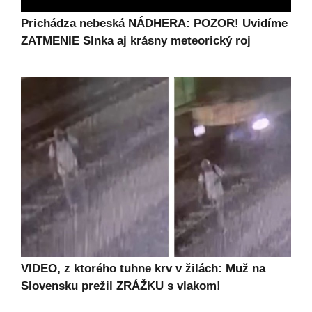
Prichádza nebeská NÁDHERA: POZOR! Uvidíme
ZATMENIE Slnka aj krásny meteorický roj
VIDEO, z ktorého tuhne krv v žilách: Muž na
Slovensku prežil ZRÁŽKU s vlakom!