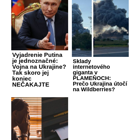
Vyjadrenie Putina
je jednoznačné:
Sklady
Vojna na Ukrajine?
internetového
giganta v
Tak skoro jej
PLAMEŇOCH:
koniec
Prečo Ukrajina útočí
NEČAKAJTE
na Wildberries?