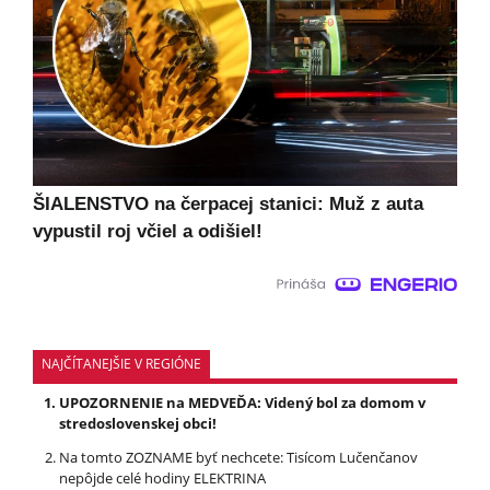
ŠIALENSTVO na čerpacej stanici: Muž z auta
vypustil roj včiel a odišiel!
NAJČÍTANEJŠIE V REGIÓNE
UPOZORNENIE na MEDVEĎA: Videný bol za domom v
stredoslovenskej obci!
Na tomto ZOZNAME byť nechcete: Tisícom Lučenčanov
nepôjde celé hodiny ELEKTRINA