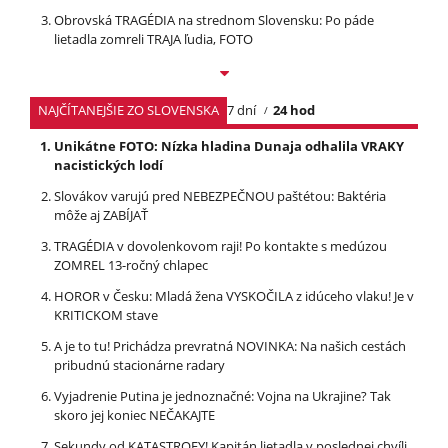
Obrovská TRAGÉDIA na strednom Slovensku: Po páde
lietadla zomreli TRAJA ľudia, FOTO
NAJČÍTANEJŠIE ZO SLOVENSKA
7 dní
24 hod
Unikátne FOTO: Nízka hladina Dunaja odhalila VRAKY
nacistických lodí
Slovákov varujú pred NEBEZPEČNOU paštétou: Baktéria
môže aj ZABÍJAŤ
TRAGÉDIA v dovolenkovom raji! Po kontakte s medúzou
ZOMREL 13-ročný chlapec
HOROR v Česku: Mladá žena VYSKOČILA z idúceho vlaku! Je v
KRITICKOM stave
A je to tu! Prichádza prevratná NOVINKA: Na našich cestách
pribudnú stacionárne radary
Vyjadrenie Putina je jednoznačné: Vojna na Ukrajine? Tak
skoro jej koniec NEČAKAJTE
Sekundy od KATASTROFY! Kapitán lietadla v poslednej chvíli