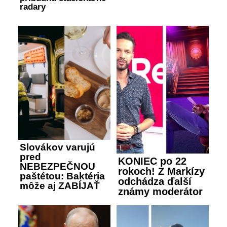
radary
Slovákov varujú
pred
KONIEC po 22
NEBEZPEČNOU
rokoch! Z Markízy
paštétou: Baktéria
odchádza ďalší
môže aj ZABÍJAŤ
známy moderátor