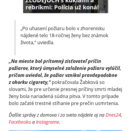
ZLODEJOCH s kuklami a
rebríkmi: Polícia už koná!
„Po uhasení požiaru bolo v zhorenisku
nájdené telo 18-ročnej ženy bez známok
života,“ uviedla.
„Na mieste bol prítomný zisťovateľ príčin
požiarov, ktorý úmyselné založenie požiaru vylúčil,
pričom uviedol, že požiar vznikol pravdepodobne
z ohorku cigarety,“
pokračovala Žabková so
slovami, že pre určenie presnej príčiny smrti mladej
ženy bola nariadená súdna pitva. V tomto prípade
bolo začaté trestné stíhanie pre prečin usmrtenia.
Ďalšie správy z domova i zo sveta nájdete aj na
Dnes24
,
Facebooku
a
Instagrame
.