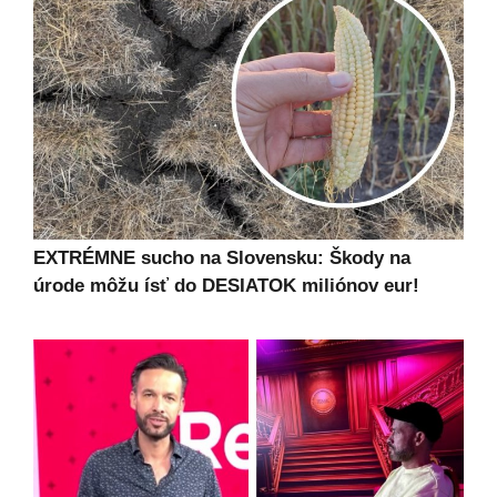
EXTRÉMNE sucho na Slovensku: Škody na
úrode môžu ísť do DESIATOK miliónov eur!