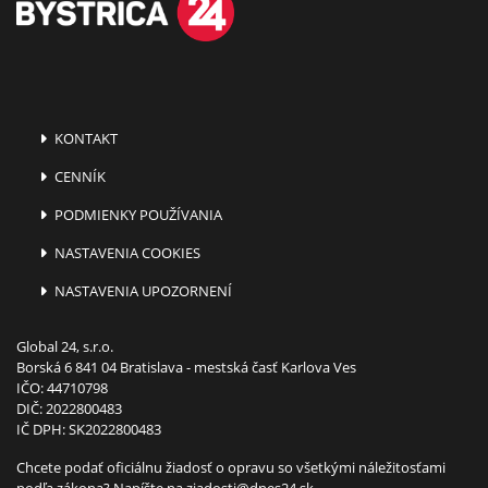
KONTAKT
CENNÍK
PODMIENKY POUŽÍVANIA
NASTAVENIA COOKIES
NASTAVENIA UPOZORNENÍ
Global 24, s.r.o.
Borská 6 841 04 Bratislava - mestská časť Karlova Ves
IČO: 44710798
DIČ: 2022800483
IČ DPH: SK2022800483
Chcete podať oficiálnu žiadosť o opravu so všetkými náležitosťami
podľa zákona? Napíšte na
ziadosti@dnes24.sk