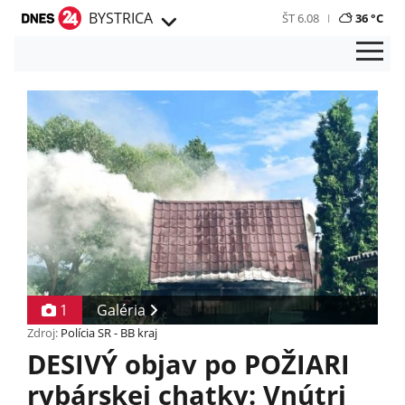
BYSTRICA
ŠT 6.08
36 °C
1
Galéria
Zdroj:
Polícia SR - BB kraj
DESIVÝ objav po POŽIARI
rybárskej chatky: Vnútri