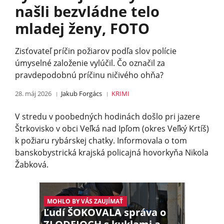
našli bezvládne telo
mladej ženy, FOTO
Zisťovateľ príčin požiarov podľa slov polície
úmyselné založenie vylúčil. Čo označil za
pravdepodobnú príčinu ničivého ohňa?
28. máj 2026
Jakub Forgács
KRIMI
V stredu v poobedných hodinách došlo pri jazere
Štrkovisko v obci Veľká nad Ipľom (okres Veľký Krtíš)
k požiaru rybárskej chatky. Informovala o tom
banskobystrická krajská policajná hovorkyňa Nikola
Žabková.
MOHLO BY VÁS ZAUJÍMAŤ
Ľudí ŠOKOVALA správa o