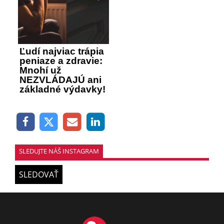
Ľudí najviac trápia
peniaze a zdravie:
Mnohí už
NEZVLÁDAJÚ ani
základné výdavky!
SLEDUJTE NÁŠ INSTAGRAM
SLEDOVAŤ